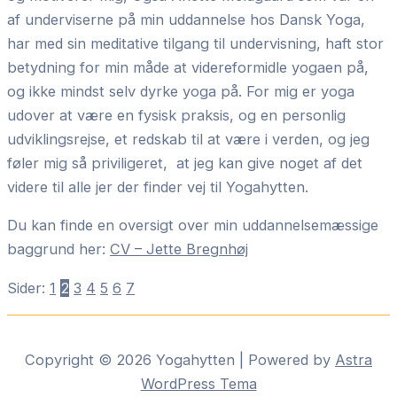
af underviserne på min uddannelse hos Dansk Yoga,
har med sin meditative tilgang til undervisning, haft stor
betydning for min måde at videreformidle yogaen på,
og ikke mindst selv dyrke yoga på. For mig er yoga
udover at være en fysisk praksis, og en personlig
udviklingsrejse, et redskab til at være i verden, og jeg
føler mig så priviligeret, at jeg kan give noget af det
videre til alle jer der finder vej til Yogahytten.
Du kan finde en oversigt over min uddannelsemæssige
baggrund her:
CV – Jette Bregnhøj
Sider:
1
2
3
4
5
6
7
Copyright © 2026 Yogahytten | Powered by
Astra
WordPress Tema