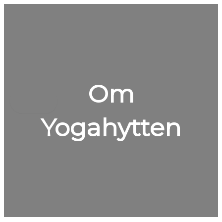
Gå
til
indholdet
Om
Main
Menu
Yogahytten