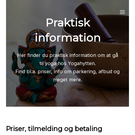
Gå
til
Mai
Praktisk
indholdet
Men
information
Her finder du praktisk information om at gå
til yoga hos Yogahytten.
Find bl.a. priser, info om parkering, afbud og
meget mere.
Priser, tilmelding og betaling