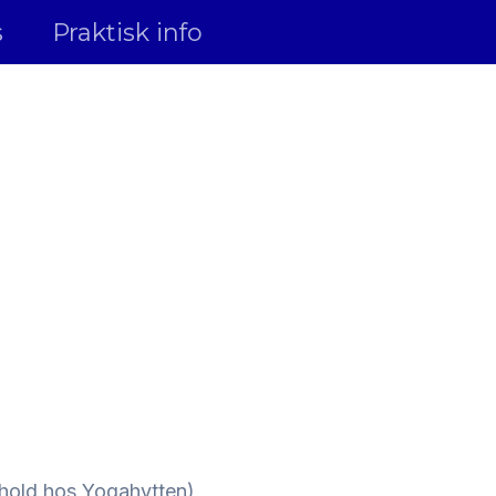
s
Praktisk info
t hold hos Yogahytten)