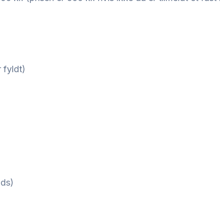
 fyldt)
ads)