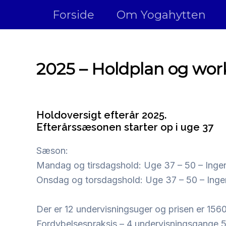
Gå
Forside
Om Yogahytten
til
indholdet
2025 – Holdplan og wor
Holdoversigt efterår 2025.
Efterårssæsonen starter op i uge 37
Sæson:
Mandag og tirsdagshold: Uge 37 – 50 – Ingen
Onsdag og torsdagshold: Uge 37 – 50 – Inge
Der er 12 undervisningsuger og prisen er 1560 
Fordybelsespraksis – 4 undervisningsgange 500